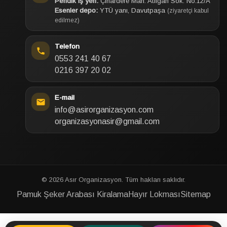
Pendik iş yeri:
Çınardere Mah. Atılgan Sok. No:12/A
Esenler depo:
YTÜ yanı, Davutpaşa
(ziyaretçi kabul
edilmez)
Telefon
0553 241 40 67
0216 397 20 02
E-mail
info@asirorganizasyon.com
organizasyonasir@gmail.com
© 2026 Asır Organizasyon. Tüm hakları saklıdır.
Pamuk Şeker Arabası Kiralama
Hayır Lokması
Sitemap