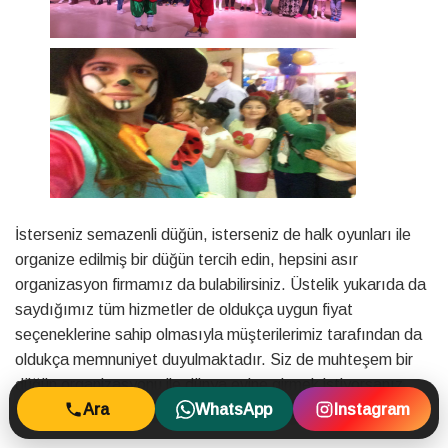
İsterseniz semazenli düğün, isterseniz de halk oyunları ile
organize edilmiş bir düğün tercih edin, hepsini asır
organizasyon firmamız da bulabilirsiniz. Üstelik yukarıda da
saydığımız tüm hizmetler de oldukça uygun fiyat
seçeneklerine sahip olmasıyla müşterilerimiz tarafından da
oldukça memnuniyet duyulmaktadır. Siz de muhteşem bir
düğün organizasyonu ile dünya evine girmek istiyorsanız
Ara
WhatsApp
Instagram
mutlaka asır organizasyon ile iletişime geçin.