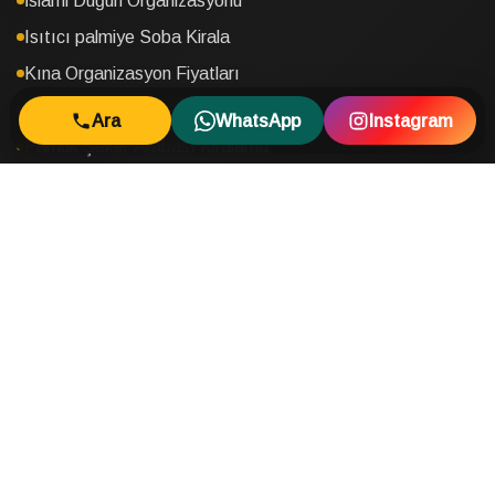
İslami Düğün Organizasyonu
Isıtıcı palmiye Soba Kirala
Kına Organizasyon Fiyatları
Kokteyl Organizasyonu
Ara
WhatsApp
Instagram
Pamuk Şeker Arabası Kiralama
Osmanlı Şerbeti Kiralama
Kiralık Mısır Arabası
Semazen Ekibi
Kokteyl Masası Kiralama
Kafkas Oyun Ekibi Kiralama
Zeybek Ekibi Kirala
İletişim Bilgileri